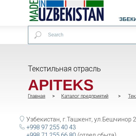
УЗБЕК
Текстильная отрасль
APITEKS
Главная
>
>
Каталог предприятий
>
>
Тек
Узбекистан, г.Ташкент, ул.Бешчинор 
+998 97 255 40 43
+998 71 255 66 80
(отдел сбыта)