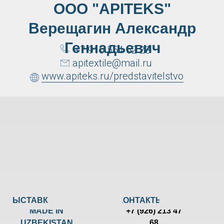
ООО "APITEKS"
Верещагин Александр
Геннадьевич
+7 916 554 52 28
apitextile@mail.ru
www.apiteks.ru/predstavitelstvo
ВЫСТАВКИ
КОНТАКТЫ
MADE IN
+7 (926) 213 47
UZBEKISTAN
68