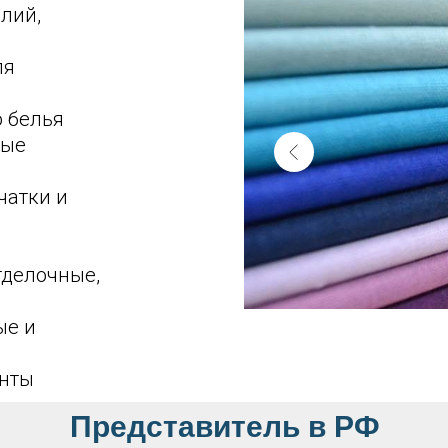
лий,
ля
о белья
ные
чатки и
делочные,
ые и
енты
Представитель в РФ