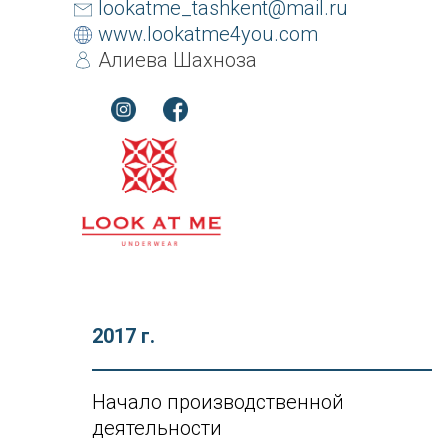
lookatme_tashkent@mail.ru
www.lookatme4you.com
Алиева Шахноза
2017 г.
Начало производственной
деятельности