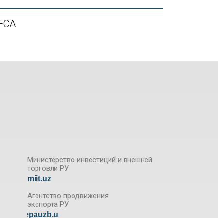
FCA
Министерство инвестиций и внешней
торговли РУ
miit.uz
.ru
Агентство продвижения
экспорта РУ
epauzb.uz