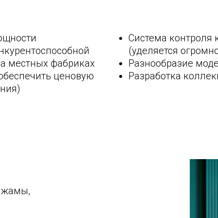
ощности
Система контроля к
онкурентоспособной
(уделяется огромн
на местных фабриках
Разнообразие моде
 обеспечить ценовую
Разработка коллек
ения)
ижамы,