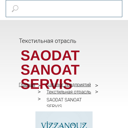
Текстильная отрасль
SAODAT
SANOAT
SERVIS
Главная
>
Каталог предприятий
>
>
>
Текстильная отрасль
>
SAODAT SANOAT
SERVIS